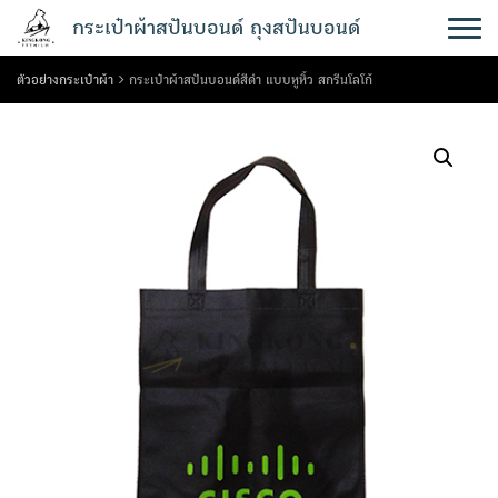
Skip
กระเป๋าผ้าสปันบอนด์ ถุงสปันบอนด์
to
content
ตัวอย่างกระเป๋าผ้า
กระเป๋าผ้าสปันบอนด์สีดำ แบบหูหิ้ว สกรีนโลโก้