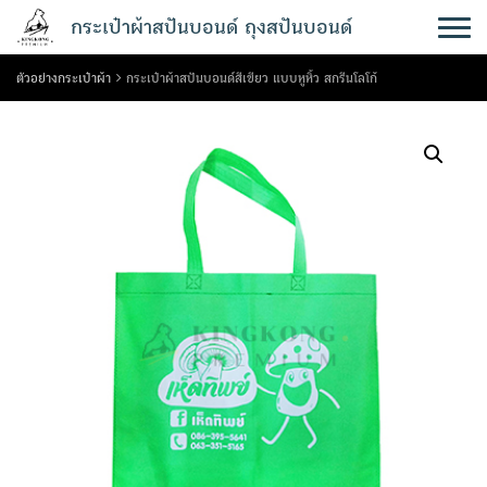
Skip
กระเป๋าผ้าสปันบอนด์ ถุงสปันบอนด์
to
content
ตัวอย่างกระเป๋าผ้า
กระเป๋าผ้าสปันบอนด์สีเขียว แบบหูหิ้ว สกรีนโลโก้