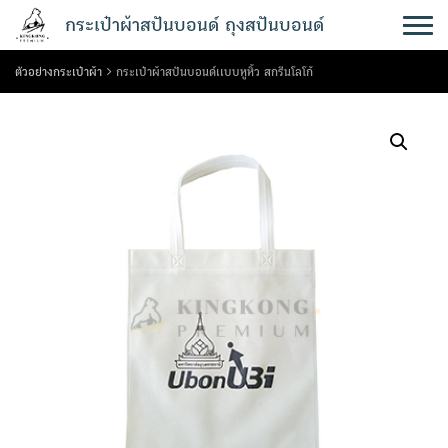
Skip
กระเป๋าผ้าสปันบอนด์ ถุงสปันบอนด์
to
content
ตัวอย่างกระเป๋าผ้า
กระเป๋าผ้าสปันบอนด์เเบบหูหิ้ว สกรีนโลโก้