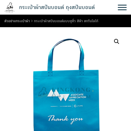
Skip
กระเป๋าผ้าสปันบอนด์ ถุงสปันบอนด์
to
content
ตัวอย่างกระเป๋าผ้า
กระเป๋าผ้าสปันบอนด์แบบหูหิ้ว สีฟ้า สกรีนโลโก้