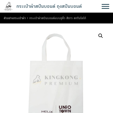
Skip
กระเป๋าผ้าสปันบอนด์ ถุงสปันบอนด์
to
content
ตัวอย่างกระเป๋าผ้า
กระเป๋าผ้าสปันบอนด์แบบหูหิ้ว สีขาว สกรีนโลโก้