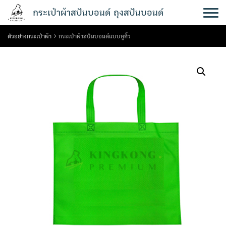
Skip
กระเป๋าผ้าสปันบอนด์ ถุงสปันบอนด์
to
content
ตัวอย่างกระเป๋าผ้า
กระเป๋าผ้าสปันบอนด์แบบหูหิ้ว