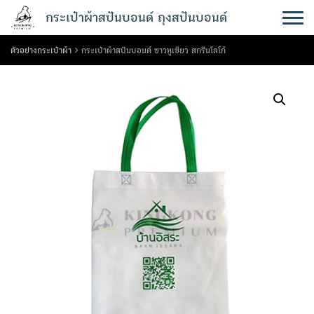
Skip
กระเป๋าผ้าสปันบอนด์ ถุงสปันบอนด์
to
content
ตัวอย่างกระเป๋าผ้า
กระเป๋าผ้าสปันบอนด์ ขาวหูเขียว สกรีนโลโก้