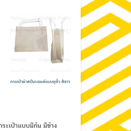
กระเป๋าผ้าสปันบอนด์แบบหูหิ้ว สีขาว
ระเป๋าแบบมีก้น มีข้าง