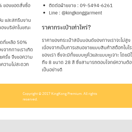
% ของยอดสั่งซื้อ
ติดต่อฝ่ายขาย : 09-5494-6261
Line : @kingkonggarment
วัน และสกรีนงาน
านของบริษัทในขณะ
ราคากระเป๋าเท่าไหร่?
ราคาของกระเป๋าสปันบอนด์ของทางเราจะไม่สูง
อดที่เหลือ 50%
เนื่องจากเป็นการเสนอขายแบบสินค้าสต๊อกในโ
ื่องจากทางเราเกิด
ของเรา ซึ่งจะมีทั้งแบบหูหิ้วและแบบหูเจาะ โดยมีใ
ครั้ง จึงขอความ
ถึง 8 ขนาด 28 สี ซึ่งสามารถตอบโจทย์ความต้อ
ในความไม่สะดวก
เป็นอย่างดี
Copyright © 2017 KingKong Premium. All rights
reserved.