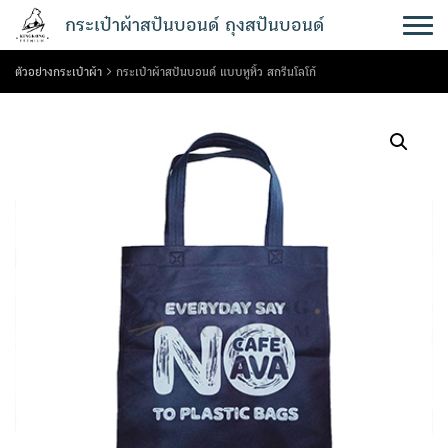
Skip
กระเป๋าผ้าสปันบอนด์ ถุงสปันบอนด์
to
content
ตัวอย่างกระเป๋าผ้า
กระเป๋าผ้าสปันบอนด์ แบบหูหิ้ว สกรีนโลโก้