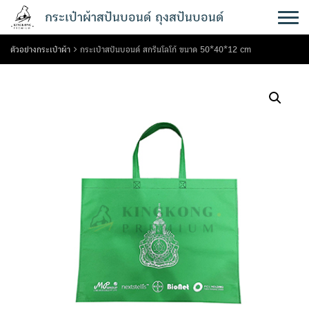
Skip
กระเป๋าผ้าสปันบอนด์ ถุงสปันบอนด์
to
content
ตัวอย่างกระเป๋าผ้า
กระเป๋าสปันบอนด์ สกรีนโลโก้ ขนาด 50*40*12 cm