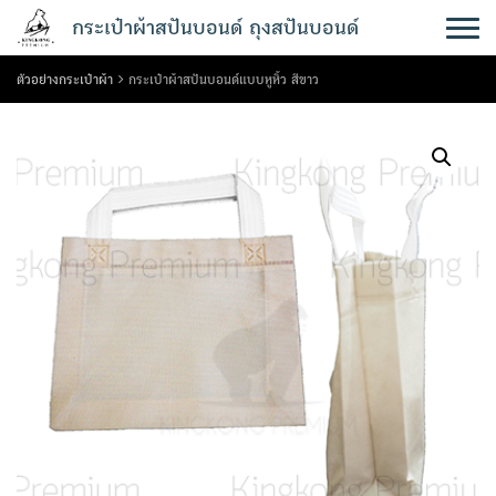
Skip
กระเป๋าผ้าสปันบอนด์ ถุงสปันบอนด์
to
content
ตัวอย่างกระเป๋าผ้า
กระเป๋าผ้าสปันบอนด์แบบหูหิ้ว สีขาว